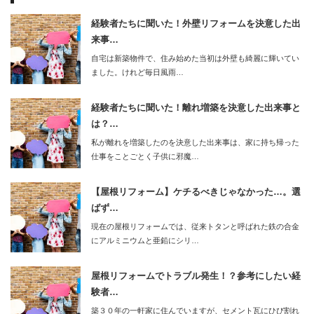
経験者たちに聞いた！外壁リフォームを決意した出
来事…
自宅は新築物件で、住み始めた当初は外壁も綺麗に輝いてい
ました。けれど毎日風雨…
経験者たちに聞いた！離れ増築を決意した出来事と
は？…
私が離れを増築したのを決意した出来事は、家に持ち帰った
仕事をことごとく子供に邪魔…
【屋根リフォーム】ケチるべきじゃなかった…。選
ばず…
現在の屋根リフォームでは、従来トタンと呼ばれた鉄の合金
にアルミニウムと亜鉛にシリ…
屋根リフォームでトラブル発生！？参考にしたい経
験者…
築３０年の一軒家に住んでいますが、セメント瓦にひび割れ