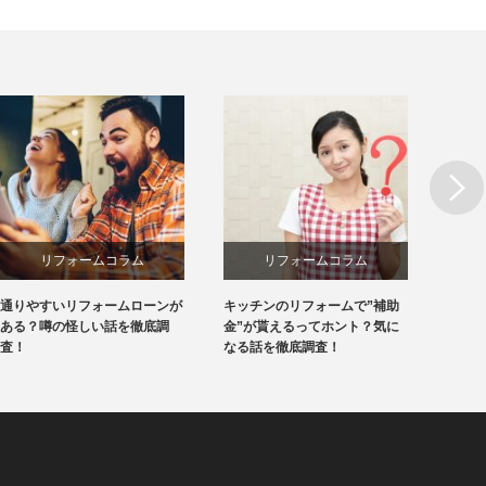
Next
リフォームコラム
リフォームコラム
通りやすいリフォームローンが
キッチンのリフォームで”補助
外壁塗
ある？噂の怪しい話を徹底調
金”が貰えるってホント？気に
てホン
査！
なる話を徹底調査！
査！