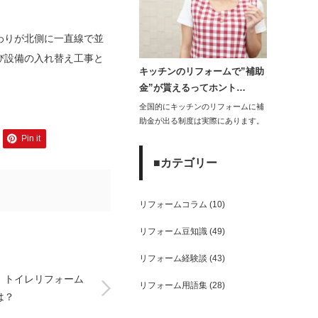
わりが北側に一直線で並
び設備の入れ替え工事と
キッチンのリフォームで”補助
金”が貰えるってホント…
全国的にキッチンのリフォームに補
助金が出る制度は実際にあります。
住宅の性能向…
Pin it
■カテゴリー
リフォームコラム
(10)
リフォーム豆知識
(49)
リフォーム経験談
(43)
！トイレリフォーム
リフォーム用語集
(28)
は？