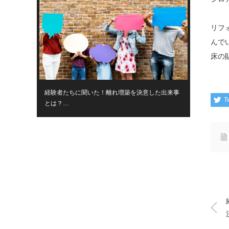
リフ
んで
床の
経験者たちに聞いた！離れ増築を決意した出来事
T
とは？…