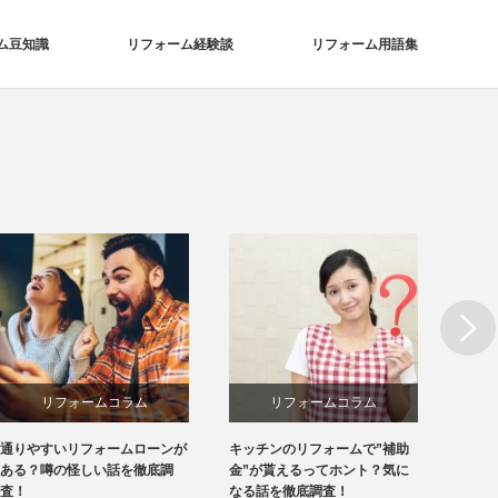
ム豆知識
リフォーム経験談
リフォーム用語集
Next
リフォームコラム
リフォームコラム
通りやすいリフォームローンが
キッチンのリフォームで”補助
外壁塗
ある？噂の怪しい話を徹底調
金”が貰えるってホント？気に
てホン
査！
なる話を徹底調査！
査！