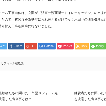
ォーム工事自体は、玄関が「浴室ー洗面所ートイレーキッチン」の水ま
いたので、玄関扉を断熱扉に入れ替えるだけでなく水回りの衛生機器及
貼り替え工事を同時に行ないました。
weet
Share
+1
Hatena
Pocket
RSS
feedly
リフォーム経験談
経験者たちに聞いた！外壁リフォームを
経験者たちに聞いた
決意した出来事とは？
を決意した出来事と