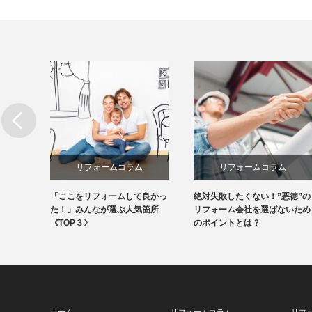
リフォームコラム
リフォームコラム
金をか
「ここをリフォームして良かっ
絶対失敗したくない！”悪徳”の
を知っ
た！」みんなが選ぶ人気箇所
リフォーム会社を選ばないため
《TOP３》
のポイントとは？