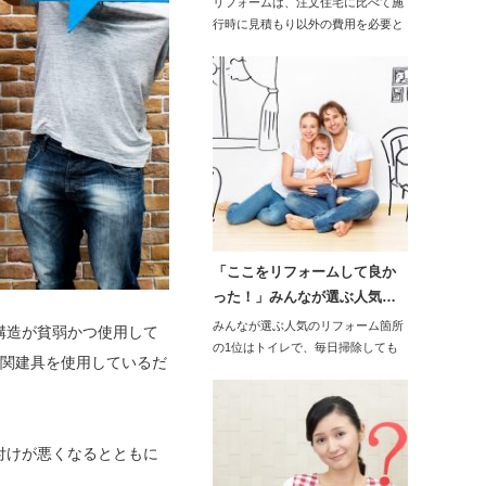
リフォームは、注文住宅に比べて施
行時に見積もり以外の費用を必要と
する工事の発生リ…
「ここをリフォームして良か
った！」みんなが選ぶ人気…
みんなが選ぶ人気のリフォーム箇所
構造が貧弱かつ使用して
の1位はトイレで、毎日掃除しても
玄関建具を使用しているだ
時間が経つと便器…
付けが悪くなるとともに