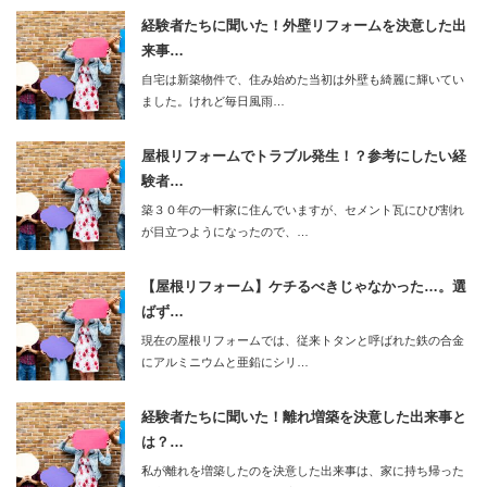
経験者たちに聞いた！外壁リフォームを決意した出
来事…
自宅は新築物件で、住み始めた当初は外壁も綺麗に輝いてい
ました。けれど毎日風雨…
屋根リフォームでトラブル発生！？参考にしたい経
験者…
築３０年の一軒家に住んでいますが、セメント瓦にひび割れ
が目立つようになったので、…
【屋根リフォーム】ケチるべきじゃなかった…。選
ばず…
現在の屋根リフォームでは、従来トタンと呼ばれた鉄の合金
にアルミニウムと亜鉛にシリ…
経験者たちに聞いた！離れ増築を決意した出来事と
は？…
私が離れを増築したのを決意した出来事は、家に持ち帰った