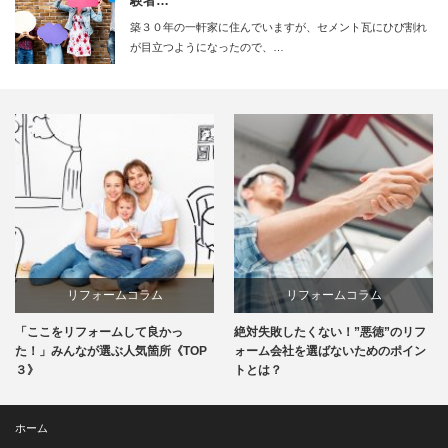
験者…
築３０年の一軒家に住んでいますが、セメント瓦にひび割れ
が目立つようになったので、…
リフォームコラム
リフォームコラム
「ここをリフォームして良かっ
絶対失敗したくない！”悪徳”のリフ
た！」みんなが選ぶ人気箇所《TOP
ォーム会社を選ばないためのポイン
３》
トとは？
ホーム