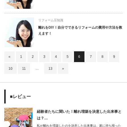
リフォーム豆知識
離れをDIY！自分でできるリフォームの費用や方法を教
えます！
«
1
2
3
4
5
6
7
8
9
10
11
…
13
»
■レビュー
経験者たちに聞いた！離れ増築を決意した出来事と
は？…
私が離れを増築したのを決意した出来事は、家に持ち帰った