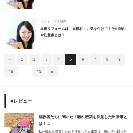
リフォーム豆知識
屋根リフォームは「屋根材」に気を付けて！その理由
や注意点とは？
«
1
2
3
4
5
6
7
8
9
10
…
13
»
■レビュー
経験者たちに聞いた！離れ増築を決意した出来事と
は？…
私が離れを増築したのを決意した出来事は、家に持ち帰った