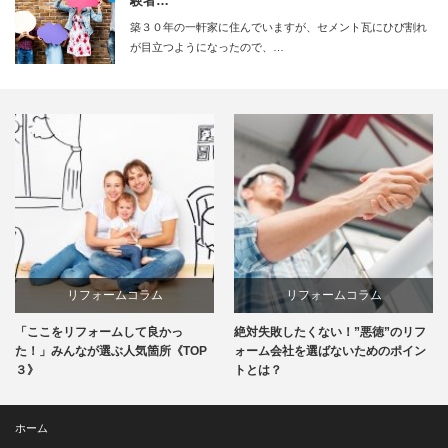
験者…
築３０年の一軒家に住んでいますが、セメント瓦にひび割れ
が目立つようになったので、…
リフォームコラム
リフォームコラム
「ここをリフォームして良かっ
絶対失敗したくない！”悪徳”のリフ
た！」みんなが選ぶ人気箇所《TOP
ォーム会社を選ばないためのポイン
３》
トとは？
ホーム