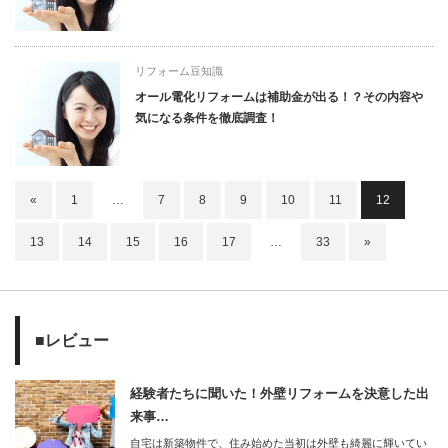
リフォーム豆知識
オール電化リフォームは補助金が出る！？その内容や
気になる条件を徹底調査！
«
1
…
7
8
9
10
11
12
13
14
15
16
17
…
33
»
■レビュー
経験者たちに聞いた！外壁リフォームを決意した出
来事…
自宅は新築物件で、住み始めた当初は外壁も綺麗に輝いてい