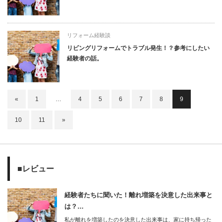
リフォーム経験談
リビングリフォームでトラブル発生！？参考にしたい
経験者の話。
«
1
…
4
5
6
7
8
9
10
11
»
■レビュー
経験者たちに聞いた！離れ増築を決意した出来事と
は？…
私が離れを増築したのを決意した出来事は、家に持ち帰った